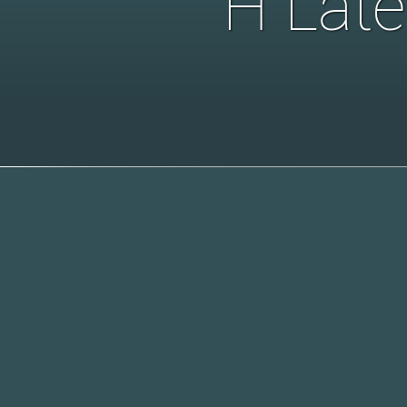
H Lat
In ontwikkeling
bedrijven: ProClient
contact
nieuwsbrief
©