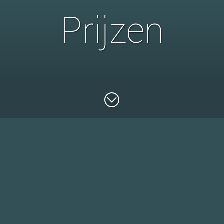
Prijzen
Instant Prijsopgave via de LumageShop
Als u in onze shop uw ´proefbestelling´ invoert krijgt u metee
totale bestel- en transportkosten nog voordat u echt bestelt.
Probeer het gerust eens uit!