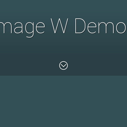
mage W Demo
Maak kennis met de Lumage W
U leert een produkt pas echt kennen als u het kunt vasthoude
bij ons de aantrekkelijke demoset Lumage W bestellen.