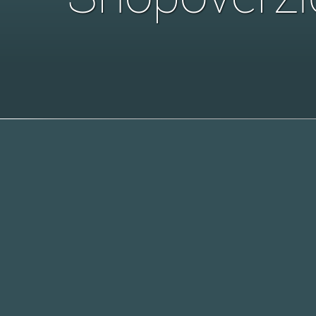
Lumage PF: V
Lees meer ov
Wat ontvangt
Fotolijsten wa