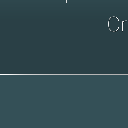
Cr
Lumage W Cre
Met de Lumag