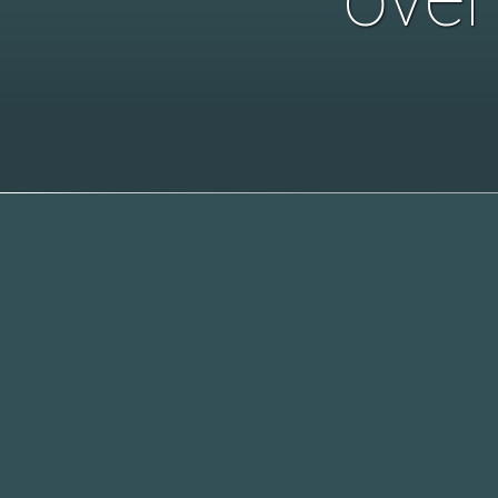
Beelddragers
Lumage - van 
ontwerpt, pro
altijd opvalle