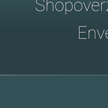
Shopover
Env
Deze enveloppen zi