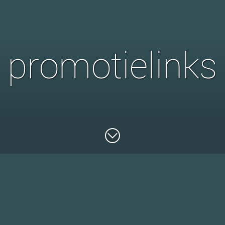
promotielinks
relatiegeschenken.startkabel