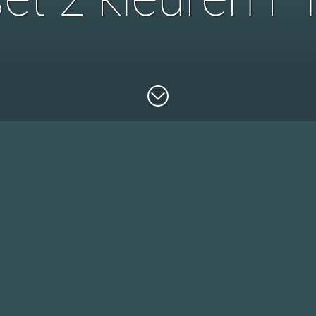
Set van 2 FirstTeeth tandendoosjes met verschillende
kleuren.
Keuze uit verschillende kleurencombinaties.
LET OP:
wegens extreme schaarste van de kleur roze zijn
combinaties met deze kleur hoger geprijsd.
Dit wordt met het teken (•) aangegeven.