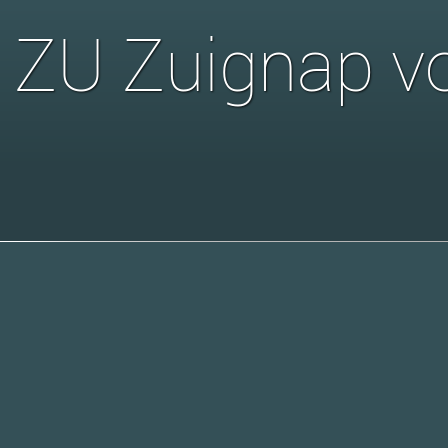
ZU Zuignap v
Voor het oph
A6, PFB en X 
tegels.